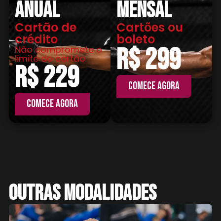
Anual
mensal
Cartão de
Cartões ou
crédito
boleto
R$ 299
Não compromete o
limite do cartão
R$ 229
comece agora
comece agora
Outras modalidades