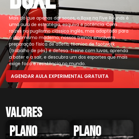
Mais do que apenas dar socos, o Boxe na Five Rounds é
uma aula de estratégia, esquiva e potência. Com
raízes no pugilismo clássico inglês, mas adaptado para
o dinamismo moderno, nossos treinos envolvem
preparação física de atleta, técnica de footwork
(trabalho de pés) e defesa. Treine com luvas, aprenda
a bater e a sair, e descubra um dos esportes que mais
exige foco e resistência no mundo.
AGENDAR AULA EXPERIMENTAL GRATUITA
Valores
Plano
Plano