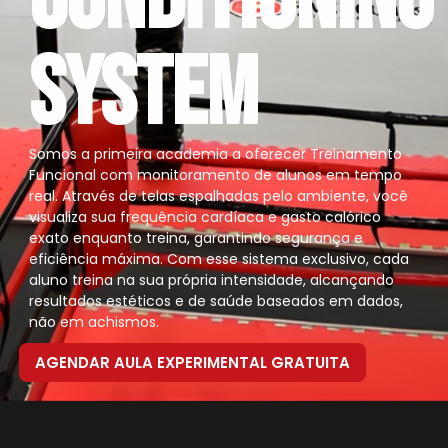
SYSTEM
Somos a primeira academia a oferecer Treinamento
Funcional com monitoramento de alunos em tempo
real. Através de telas espalhadas pelo ambiente, você
visualiza sua frequência cardíaca e gasto calórico
exato enquanto treina, garantindo segurança e
eficiência máxima. Com esse sistema exclusivo, cada
aluno treina na sua própria intensidade, alcançando
resultados estéticos e de saúde baseados em dados,
não em achismos.
AGENDAR AULA EXPERIMENTAL GRATUITA